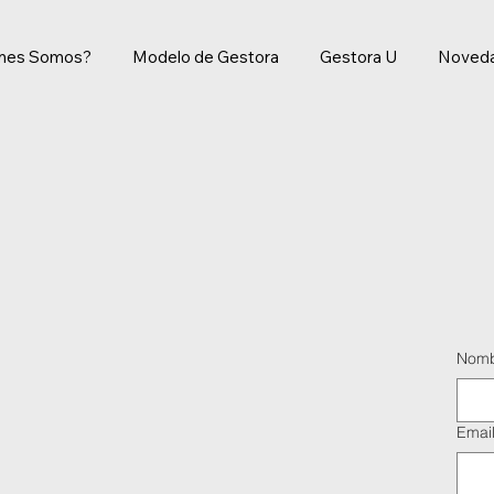
énes Somos?
Modelo de Gestora
Gestora U
Noved
Nom
Emai