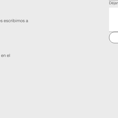
Déja
s escribirnos a
 en el