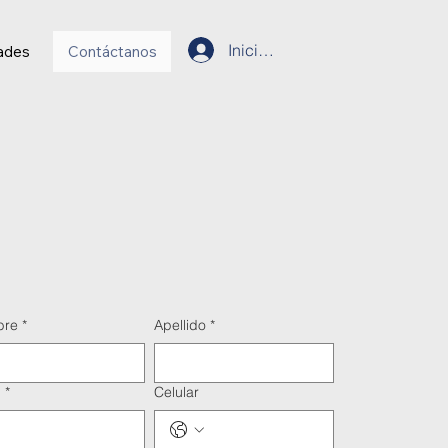
Inicia Sesión
ades
Contáctanos
bre
*
Apellido
*
l
*
Celular